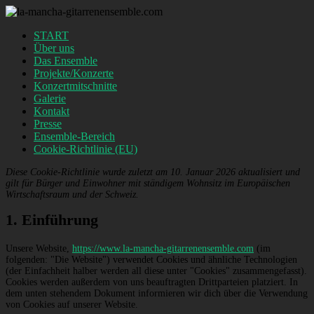
Zum
Inhalt
Menü
START
springen
la-
Über uns
Das Ensemble
mancha-
Projekte/Konzerte
gitarrenensemble.com
Konzertmitschnitte
Galerie
Kontakt
Presse
Ensemble-Bereich
Cookie-Richtlinie (EU)
Diese Cookie-Richtlinie wurde zuletzt am 10. Januar 2026 aktualisiert und
gilt für Bürger und Einwohner mit ständigem Wohnsitz im Europäischen
Wirtschaftsraum und der Schweiz.
1. Einführung
Unsere Website,
https://www.la-mancha-gitarrenensemble.com
(im
folgenden: "Die Website") verwendet Cookies und ähnliche Technologien
(der Einfachheit halber werden all diese unter "Cookies" zusammengefasst).
Cookies werden außerdem von uns beauftragten Drittparteien platziert. In
dem unten stehendem Dokument informieren wir dich über die Verwendung
von Cookies auf unserer Website.