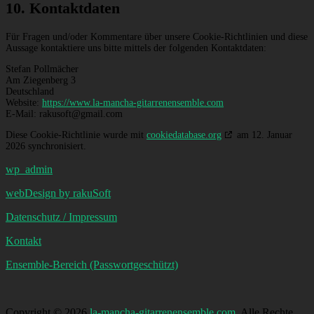
10. Kontaktdaten
Für Fragen und/oder Kommentare über unsere Cookie-Richtlinien und diese
Aussage kontaktiere uns bitte mittels der folgenden Kontaktdaten:
Stefan Pollmächer
Am Ziegenberg 3
Deutschland
Website:
https://www.la-mancha-gitarrenensemble.com
E-Mail:
rakusoft@
gmail.com
Diese Cookie-Richtlinie wurde mit
cookiedatabase.org
am 12. Januar
2026 synchronisiert.
wp_admin
webDesign by rakuSoft
Datenschutz / Impressum
Kontakt
Ensemble-Bereich (Passwortgeschützt)
Copyright © 2026
la-mancha-gitarrenensemble.com
. Alle Rechte